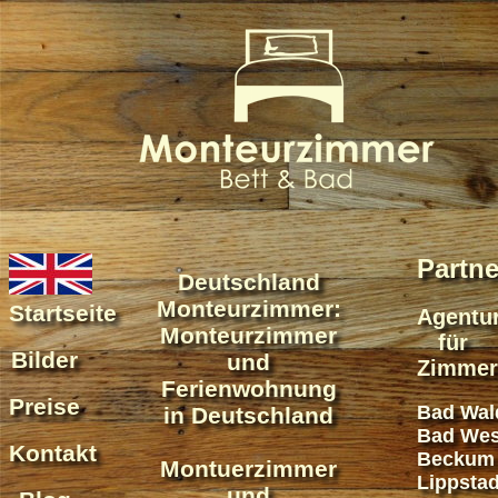
Partne
Deutschland
Monteurzimmer:
Startseite
Agentu
Monteurzimmer
für
Bilder
und
Zimmer
Ferienwohnung
Preise
Bad Wal
in Deutschland
Bad Wes
Kontakt
Beckum
Montuerzimmer
Lippstad
und