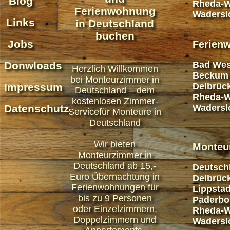
Blog
Rheda-W
Ferienwohnung
Wadersl
Links
in Deutschland
buchen
Jobs
Ferien
Donwloads
Bad Wes
Herzlich Willkommen
Beckum
bei Monteurzimmer in
Impressum
Delbrüc
Deutschland – dem
Rheda-W
kostenlosen Zimmer-
Datenschutz
Wadersl
Servicefür Monteure in
Deutschland
Wir bieten
Monteu
Monteurzimmer in
Deutschland ab 15,-
Deutsch
Euro Übernachtung in
Delbrüc
Ferienwohnungen für
Lippstad
bis zu 9 Personen
Paderbo
oder Einzelzimmern,
Rheda-W
Doppelzimmern und
Wadersl