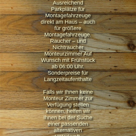
Ausreichend
Parkplätze für
Montagefahrzeuge
direkt am Haus – auch
für größere
Montagefahrzeuge.
Raucher – und
Nichtraucher
Monteurzimmer Auf
Wunsch mit Frühstück
ab 06:00 Uhr.
Sonderpreise für
Langzeitaufenthalte
Falls wir Ihnen keine
Monteur Zimmer zur
Verfügung stellen
können, helfen wir
Ihnen bei der Suche
einer passenden
alternativen