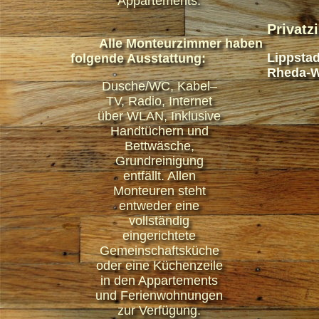
Appartements.
Privat
Alle Monteurzimmer haben
Lippstad
folgende Ausstattung:
Rheda-W
Dusche/WC, Kabel–
TV, Radio, Internet
über WLAN, Inklusive
Handtüchern und
Bettwäsche,
Grundreinigung
entfällt. Allen
Monteuren steht
entweder eine
vollständig
eingerichtete
Gemeinschaftsküche
oder eine Küchenzeile
in den Appartements
und Ferienwohnungen
zur Verfügung.