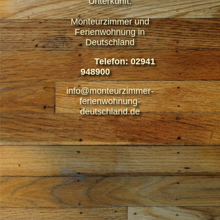
Unterkunft.
Monteurzimmer und
Ferienwohnung in
Deutschland
Telefon: 02941
948900
info@monteurzimmer-
ferienwohnung-
deutschland.de