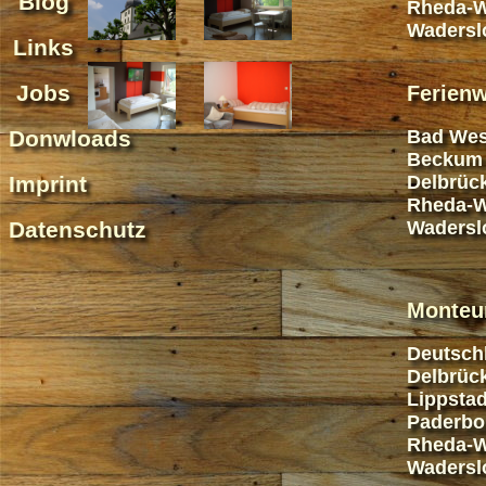
Blog
Rheda-W
Wadersl
Links
Jobs
Ferien
Donwloads
Bad Wes
Beckum
Imprint
Delbrüc
Rheda-W
Datenschutz
Wadersl
Monteu
Deutsch
Delbrüc
Lippstad
Paderbo
Rheda-W
Wadersl